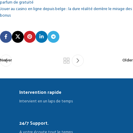
parfum de gratuité
Jouer au casino en ligne depuis belge : la dure réalité derrière le mirage des
bonus
Newer
Older
Intervention rapide
Intervient en un laps de temps
24/7 Support.
A votre écoute tout le temps