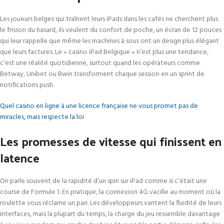
Les joueurs belges qui traînent leurs iPads dans les cafés ne cherchent plus
le frisson du hasard, ils veulent du confort de poche, un écran de 12 pouces
qui leur rappelle que même les machines à sous ont un design plus élégant
que leurs factures. Le « casino iPad Belgique » n’est plus une tendance,
c’est une réalité quotidienne, surtout quand les opérateurs comme
Betway, Unibet ou Bwin transforment chaque session en un sprint de
notifications push.
Quel casino en ligne à une licence française ne vous promet pas de
miracles, mais respecte la loi
Les promesses de vitesse qui finissent en
latence
On parle souvent de la rapidité d’un spin sur iPad comme si c’était une
course de Formule 1. En pratique, la connexion 4G vacille au moment où la
roulette vous réclame un pari. Les développeurs vantent la fluidité de leurs
interfaces, mais la plupart du temps, la charge du jeu ressemble davantage