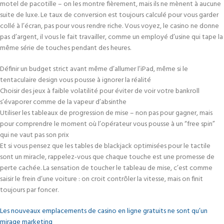
motel de pacotille – on les montre fièrement, mais ils ne mènent à aucune
suite de luxe. Le taux de conversion est toujours calculé pour vous garder
collé à l’écran, pas pour vous rendre riche. Vous voyez, le casino ne donne
pas d’argent, il vous le fait travailler, comme un employé d’usine qui tape la
même série de touches pendant des heures.
Définir un budget strict avant même d’allumer l’iPad, même si le
tentaculaire design vous pousse à ignorer la réalité
Choisir des jeux à faible volatilité pour éviter de voir votre bankroll
s’évaporer comme de la vapeur d’absinthe
Utiliser les tableaux de progression de mise – non pas pour gagner, mais
pour comprendre le moment où l’opérateur vous pousse à un “free spin”
qui ne vaut pas son prix
Et si vous pensez que les tables de blackjack optimisées pour le tactile
sont un miracle, rappelez-vous que chaque touche est une promesse de
perte cachée. La sensation de toucher le tableau de mise, c’est comme
saisir le frein d’une voiture : on croit contrôler la vitesse, mais on finit
toujours par foncer.
Les nouveaux emplacements de casino en ligne gratuits ne sont qu’un
mirage marketing