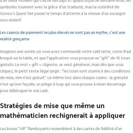
à un vieux modem qui crache des bips. Et quand la partie démarre enfin, les
symboles tournent avec la grâce d’un Starburst, mais la volatilité de
Gonzo’s Quest fait passer le temps d’attente à la vitesse d’un escargot
sous sédatif.
Les casinos de paiement les plus élevés ne sont pas un mythe, c’est une
réalité grinçante
Imaginez une soirée où vous avez commandé votre café latte, votre iPad
braqué sur la table, et que l’application vous propose un “gift” de 10 tours
gratuits. Le mot « gift » clignote, se veut généreux, mais dès que vous
cliquez, le petit texte légal surgit : “les tours sont soumis à des conditions
de mise, rien n’est gratuit”. Le même truc dans chaque casino : la gratuité
n’est qu’une façade, un piège à loup qui vous pousse à miser davantage
pour débloquer le vrai cash.
Stratégies de mise que même un
mathématicien rechignerait à appliquer
Les bonus “VIP” flamboyants ressemblent à des cartes de fidélité d’un