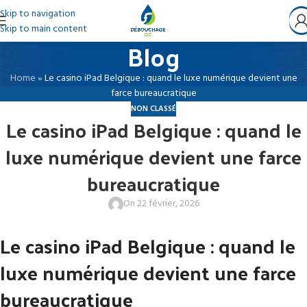
Skip to navigation
Skip to main content
Blog
Home
»
Le casino iPad Belgique : quand le luxe numérique devient une
farce bureaucratique
NON CLASSÉ
Le casino iPad Belgique : quand le
luxe numérique devient une farce
bureaucratique
On 22 février, 2026
Le casino iPad Belgique : quand le
luxe numérique devient une farce
bureaucratique