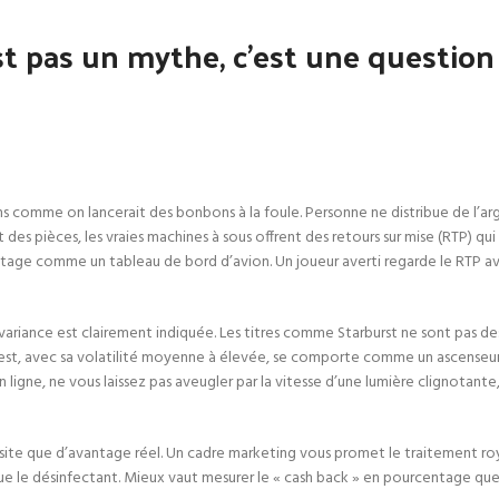
est pas un mythe, c’est une question
ns comme on lancerait des bonbons à la foule. Personne ne distribue de l’arg
des pièces, les vraies machines à sous offrent des retours sur mise (RTP) qui
ntage comme un tableau de bord d’avion. Un joueur averti regarde le RTP 
ariance est clairement indiquée. Les titres comme Starburst ne sont pas des
uest, avec sa volatilité moyenne à élevée, se comporte comme un ascenseur
n ligne, ne vous laissez pas aveugler par la vitesse d’une lumière clignotante
 visite que d’avantage réel. Un cadre marketing vous promet le traitement roy
pue le désinfectant. Mieux vaut mesurer le « cash back » en pourcentage qu