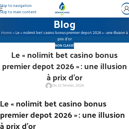
Skip to navigation
Skip to main content
Blog
Home
»
Le « nolimit bet casino bonus premier depot 2026 » : une illusion à
prix d’or
NON CLASSÉ
Le « nolimit bet casino bonus
premier depot 2026 » : une illusion
à prix d’or
On 22 février, 2026
Le « nolimit bet casino bonus
premier depot 2026 » : une illusion
à prix d’or