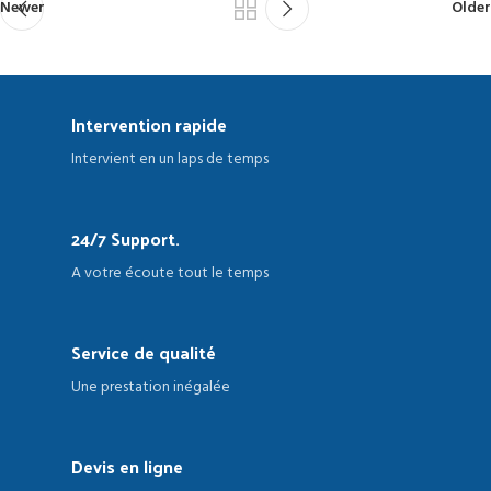
Newer
Older
Intervention rapide
Intervient en un laps de temps
24/7 Support.
A votre écoute tout le temps
Service de qualité
Une prestation inégalée
Devis en ligne