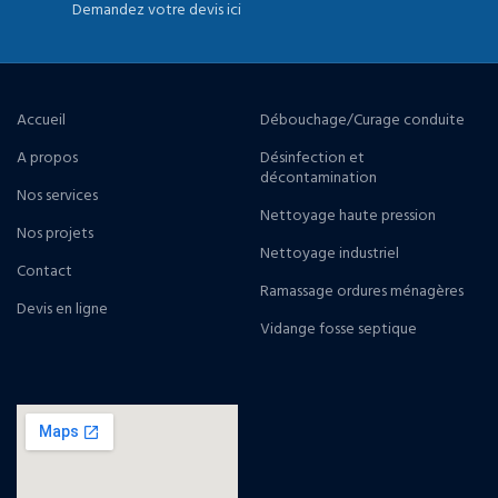
Demandez votre devis ici
Accueil
Débouchage/Curage conduite
A propos
Désinfection et
décontamination
Nos services
Nettoyage haute pression
Nos projets
Nettoyage industriel
Contact
Ramassage ordures ménagères
Devis en ligne
Vidange fosse septique