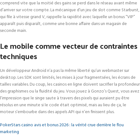
comprend vite que la moitié des gains se perd dans le réseau avant même
d’arriver sur votre compte. La mécanique d’un jeu de slot comme Starburst,
qui file à vitesse grand V, rappelle la rapidité avec laquelle un bonus “VIP”
apparaît puis disparaît, comme une bonne affaire dans un magasin de
seconde main.
Le mobile comme vecteur de contraintes
techniques
Un développeur Android n’a pas la même liberté qu’un webmaster sur
desktop. Les SDK sont limités, les mises à jour fragmentsées, les écrans de
tailles variables. Du coup, les casinos en ligne doivent sacrifier la profondeur
des graphismes ou la fluidité du jeu. Vous jouez à Gonzo’s Quest, vous avez
l’impression que le singe saute à travers des pixels qui auraient pu être
résolus en une minute si le code était optimisé, mais au lieu de ça, le
moteur s’embourbe dans des appels API qui n’en finissent plus.
PokerStars casino avis et bonus 2026 : la vérité crue derrière le flou
marketing