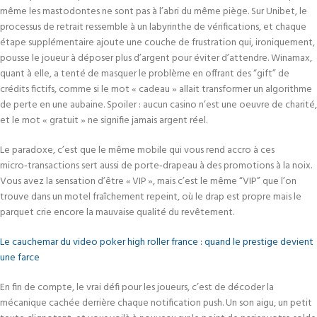
même les mastodontes ne sont pas à l’abri du même piège. Sur Unibet, le
processus de retrait ressemble à un labyrinthe de vérifications, et chaque
étape supplémentaire ajoute une couche de frustration qui, ironiquement,
pousse le joueur à déposer plus d’argent pour éviter d’attendre. Winamax,
quant à elle, a tenté de masquer le problème en offrant des “gift” de
crédits fictifs, comme si le mot « cadeau » allait transformer un algorithme
de perte en une aubaine. Spoiler : aucun casino n’est une oeuvre de charité,
et le mot « gratuit » ne signifie jamais argent réel.
Le paradoxe, c’est que le même mobile qui vous rend accro à ces
micro‑transactions sert aussi de porte‑drapeau à des promotions à la noix.
Vous avez la sensation d’être « VIP », mais c’est le même “VIP” que l’on
trouve dans un motel fraîchement repeint, où le drap est propre mais le
parquet crie encore la mauvaise qualité du revêtement.
Le cauchemar du video poker high roller france : quand le prestige devient
une farce
En fin de compte, le vrai défi pour les joueurs, c’est de décoder la
mécanique cachée derrière chaque notification push. Un son aigu, un petit