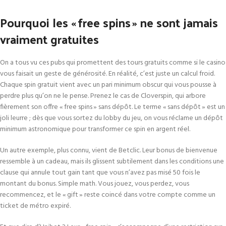
Pourquoi les « free spins » ne sont jamais
vraiment gratuites
On a tous vu ces pubs qui promettent des tours gratuits comme si le casino
vous faisait un geste de générosité. En réalité, c’est juste un calcul froid.
Chaque spin gratuit vient avec un pari minimum obscur qui vous pousse à
perdre plus qu’on ne le pense. Prenez le cas de Cloverspin, qui arbore
fièrement son offre « free spins » sans dépôt. Le terme « sans dépôt » est un
joli leurre ; dès que vous sortez du lobby du jeu, on vous réclame un dépôt
minimum astronomique pour transformer ce spin en argent réel.
Un autre exemple, plus connu, vient de Betclic. Leur bonus de bienvenue
ressemble à un cadeau, mais ils glissent subtilement dans les conditions une
clause qui annule tout gain tant que vous n’avez pas misé 50 fois le
montant du bonus. Simple math. Vous jouez, vous perdez, vous
recommencez, et le « gift » reste coincé dans votre compte comme un
ticket de métro expiré.