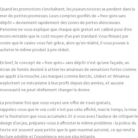
Quand les promotions s’enchaînent, les joueurs novices se perdent dans la
mer de petites promesses. Leurs comptes gonflés de « free spins sans
dépôt » deviennent rapidement des zones de pertes silencieuses.
Personne ne vous explique que chaque spin gratuit est calibré pour être
moins rentable que le coût moyen d’un pari standard. Vous finissez par
croire que le casino vous fait grâce, alors qu’en réalité, il vous pousse à
acheter le même produit à prix réduit.
En bref, le concept de « free spins » sans dépôt n’est qu’une façade, un
écran de fumée destiné à attirer les amateurs de sensations fortes comme
un appât à la mouche. Les marques comme Betclic, Unibet et Winamax
exploitent ce mécanisme à leur profit depuis des années, et aucune
nouveauté ne peut réellement changer la donne.
La prochaine fois que vous voyez une offre de tours gratuits,
rappelez‑vous que le vrai coût n’est pas celui affiché, mais le temps, la mise
et la frustration que vous accumulez. Et si vous avez l’audace de critiquer le
design d’un jeu, préparez‑vous à affronter le même problème : la police du
texte est souvent aussi petite que le gain maximal autorisé, ce qui rend la
lecture pénible et l’expérience encore plus irritante.