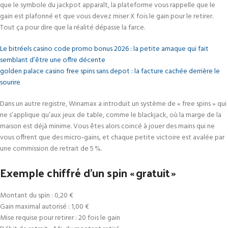
que le symbole du jackpot apparaît, la plateforme vous rappelle que le
gain est plafonné et que vous devez miser X fois le gain pour le retirer.
Tout ça pour dire que la réalité dépasse la farce.
Le bitréels casino code promo bonus 2026 : la petite arnaque qui fait
semblant d’être une offre décente
golden palace casino free spins sans depot : la facture cachée derrière le
sourire
Dans un autre registre, Winamax a introduit un système de « free spins » qui
ne s’applique qu’aux jeux de table, comme le blackjack, où la marge de la
maison est déjà minime. Vous êtes alors coincé à jouer des mains qui ne
vous offrent que des micro‑gains, et chaque petite victoire est avalée par
une commission de retrait de 5 %.
Exemple chiffré d’un spin « gratuit »
Montant du spin : 0,20 €
Gain maximal autorisé : 1,00 €
Mise requise pour retirer : 20 fois le gain