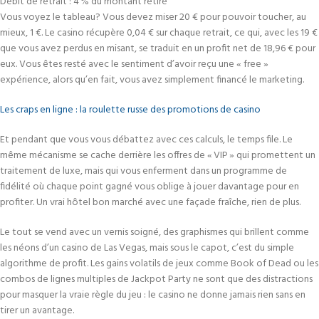
Débit de retrait : 4 % du montant retiré
Vous voyez le tableau? Vous devez miser 20 € pour pouvoir toucher, au
mieux, 1 €. Le casino récupère 0,04 € sur chaque retrait, ce qui, avec les 19 €
que vous avez perdus en misant, se traduit en un profit net de 18,96 € pour
eux. Vous êtes resté avec le sentiment d’avoir reçu une « free »
expérience, alors qu’en fait, vous avez simplement financé le marketing.
Les craps en ligne : la roulette russe des promotions de casino
Et pendant que vous vous débattez avec ces calculs, le temps file. Le
même mécanisme se cache derrière les offres de « VIP » qui promettent un
traitement de luxe, mais qui vous enferment dans un programme de
fidélité où chaque point gagné vous oblige à jouer davantage pour en
profiter. Un vrai hôtel bon marché avec une façade fraîche, rien de plus.
Le tout se vend avec un vernis soigné, des graphismes qui brillent comme
les néons d’un casino de Las Vegas, mais sous le capot, c’est du simple
algorithme de profit. Les gains volatils de jeux comme Book of Dead ou les
combos de lignes multiples de Jackpot Party ne sont que des distractions
pour masquer la vraie règle du jeu : le casino ne donne jamais rien sans en
tirer un avantage.