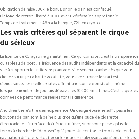
Obligation de mise : 30x le bonus, sinon le gain est confisqué.
Plafond de retrait : limité à 100 € avant vérification approfondie.
Temps de traitement : 48 h à la banque, 72 h en crypto.
Les vrais critères qui séparent le cirque
du sérieux
La licence de Curaçao ne garantit rien. Ce qui compte, c’est la transparence
du tableau de bord, la fréquence des audits indépendants et la capacité du
site à supporter le trafic sans plantage. Si le serveur tombe dès que vous
cliquez sur un jeu à haute volatilité, vous avez trouvé le vrai test
d’endurance. Les meilleurs sites offrent une connexion stable, même
lorsque le nombre de joueurs dépasse les 10 000 simultanés. C’est là que les
données de performance réelles font la différence.
And then there’s the user experience. Un design épuré ne suffit pas si les
boutons de pari sont à peine plus gros qu’une puce de cigarette
électronique. L’interface doit être intuitive, sinon vous passez plus de
temps à chercher le “déposer” qu’à jouer. Un contraste trop faible rend la
navigation difficile, surtout pour les joueurs malvoyants qui n’ont pas leurs