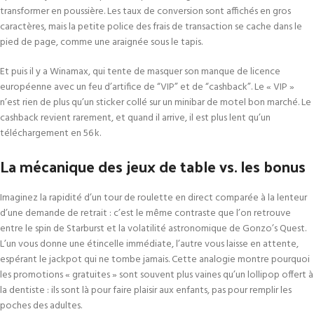
transformer en poussière. Les taux de conversion sont affichés en gros
caractères, mais la petite police des frais de transaction se cache dans le
pied de page, comme une araignée sous le tapis.
Et puis il y a Winamax, qui tente de masquer son manque de licence
européenne avec un feu d’artifice de “VIP” et de “cashback”. Le « VIP »
n’est rien de plus qu’un sticker collé sur un minibar de motel bon marché. Le
cashback revient rarement, et quand il arrive, il est plus lent qu’un
téléchargement en 56 k.
La mécanique des jeux de table vs. les bonus
Imaginez la rapidité d’un tour de roulette en direct comparée à la lenteur
d’une demande de retrait : c’est le même contraste que l’on retrouve
entre le spin de Starburst et la volatilité astronomique de Gonzo’s Quest.
L’un vous donne une étincelle immédiate, l’autre vous laisse en attente,
espérant le jackpot qui ne tombe jamais. Cette analogie montre pourquoi
les promotions « gratuites » sont souvent plus vaines qu’un lollipop offert à
la dentiste : ils sont là pour faire plaisir aux enfants, pas pour remplir les
poches des adultes.