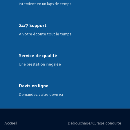
Intervient en un laps de temps
24/7 Support.
A votre écoute tout le temps
Service de qualité
Une prestation inégalée
Devis en ligne
Demandez votre devis ici
Accueil
Débouchage/Curage conduite