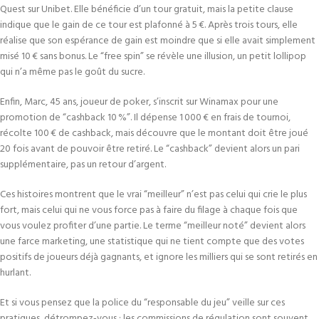
Quest sur Unibet. Elle bénéficie d’un tour gratuit, mais la petite clause
indique que le gain de ce tour est plafonné à 5 €. Après trois tours, elle
réalise que son espérance de gain est moindre que si elle avait simplement
misé 10 € sans bonus. Le “free spin” se révèle une illusion, un petit lollipop
qui n’a même pas le goût du sucre.
Enfin, Marc, 45 ans, joueur de poker, s’inscrit sur Winamax pour une
promotion de “cashback 10 %”. Il dépense 1 000 € en frais de tournoi,
récolte 100 € de cashback, mais découvre que le montant doit être joué
20 fois avant de pouvoir être retiré. Le “cashback” devient alors un pari
supplémentaire, pas un retour d’argent.
Ces histoires montrent que le vrai “meilleur” n’est pas celui qui crie le plus
fort, mais celui qui ne vous force pas à faire du filage à chaque fois que
vous voulez profiter d’une partie. Le terme “meilleur noté” devient alors
une farce marketing, une statistique qui ne tient compte que des votes
positifs de joueurs déjà gagnants, et ignore les milliers qui se sont retirés en
hurlant.
Et si vous pensez que la police du “responsable du jeu” veille sur ces
pratiques, détrompez‑vous : les commissions de régulation sont souvent