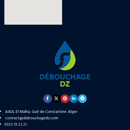
AADL El Malha, Gué de Constantine. Alger
contact@debouchagedz.com
0553 19 23 21