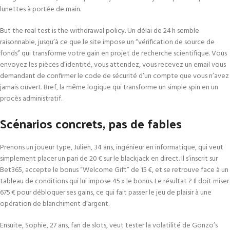
lunettes à portée de main.
But the real test is the withdrawal policy. Un délai de 24 h semble
raisonnable, jusqu’à ce que le site impose un “vérification de source de
fonds” qui transforme votre gain en projet de recherche scientifique. Vous
envoyez les pièces d’identité, vous attendez, vous recevez un email vous
demandant de confirmer le code de sécurité d’un compte que vous n’avez
jamais ouvert. Bref, la même logique qui transforme un simple spin en un
procès administratif.
Scénarios concrets, pas de fables
Prenons un joueur type, Julien, 34 ans, ingénieur en informatique, qui veut
simplement placer un pari de 20 € sur le blackjack en direct. Il s’inscrit sur
Bet365, accepte le bonus “Welcome Gift” de 15 €, et se retrouve face à un
tableau de conditions qui lui impose 45 x le bonus. Le résultat ? Il doit miser
675 € pour débloquer ses gains, ce qui fait passer le jeu de plaisir à une
opération de blanchiment d’argent.
Ensuite, Sophie, 27 ans, fan de slots, veut tester la volatilité de Gonzo’s