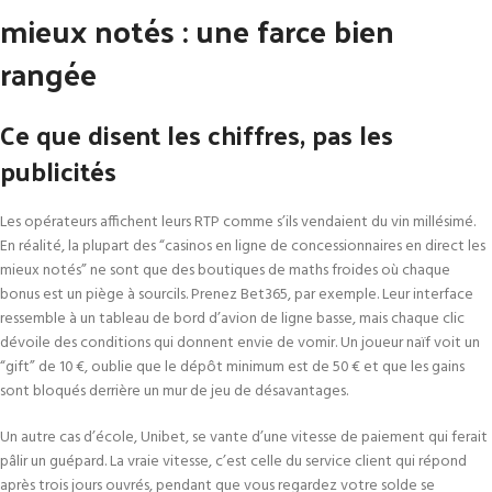
mieux notés : une farce bien
rangée
Ce que disent les chiffres, pas les
publicités
Les opérateurs affichent leurs RTP comme s’ils vendaient du vin millésimé.
En réalité, la plupart des “casinos en ligne de concessionnaires en direct les
mieux notés” ne sont que des boutiques de maths froides où chaque
bonus est un piège à sourcils. Prenez Bet365, par exemple. Leur interface
ressemble à un tableau de bord d’avion de ligne basse, mais chaque clic
dévoile des conditions qui donnent envie de vomir. Un joueur naïf voit un
“gift” de 10 €, oublie que le dépôt minimum est de 50 € et que les gains
sont bloqués derrière un mur de jeu de désavantages.
Un autre cas d’école, Unibet, se vante d’une vitesse de paiement qui ferait
pâlir un guépard. La vraie vitesse, c’est celle du service client qui répond
après trois jours ouvrés, pendant que vous regardez votre solde se