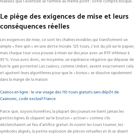
réalisiez que l’aventure se termine au même point : votre compte bloqué.
Le piège des exigences de mise et leurs
conséquences réelles
Les exigences de mise, ce sont les chaînes invisibles qui transforment un
simple « free spin » en une dette morale. 125 tours, c’est du joli sur le papier,
mais chaque tour vous pousse à miser sur des jeux avec un RTP inférieur à
95 %. Vous avez donc, en moyenne, un espérance négative qui dépasse de
loin le gain potentiel. Les casinos, comme Unibet, savent exactement cela
et ajustent leurs algorithmes pour que le « bonus » se dissolve rapidement
dans la marge de la maison.
Casinos en ligne : le vrai visage des 110 tours gratuits sans dépôt de
Casinonic, code exclusif France
Parce que, soyons honnêtes, la plupart des joueurs ne lisent jamais les
petites lignes. Ils cliquent sur le bouton « activer » comme s’ils
déclenchaient un feu d’artifice gratuit. Ils voient les tours tourner, les
symboles alignés, la petite explosion de pièces virtuelles et ils se disent