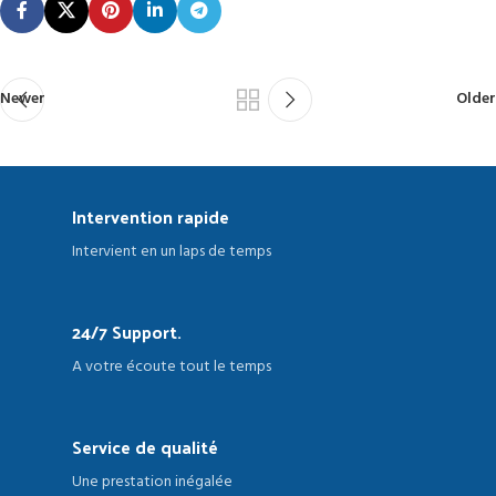
Newer
Older
Intervention rapide
Intervient en un laps de temps
24/7 Support.
A votre écoute tout le temps
Service de qualité
Une prestation inégalée