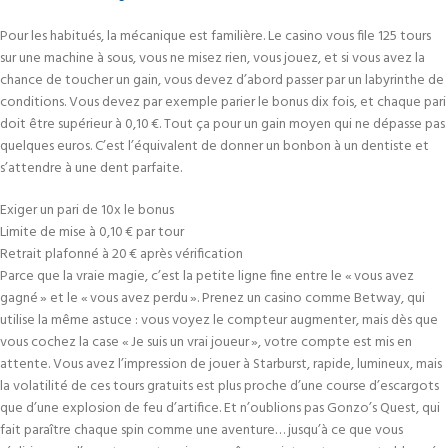
Pour les habitués, la mécanique est familière. Le casino vous file 125 tours
sur une machine à sous, vous ne misez rien, vous jouez, et si vous avez la
chance de toucher un gain, vous devez d’abord passer par un labyrinthe de
conditions. Vous devez par exemple parier le bonus dix fois, et chaque pari
doit être supérieur à 0,10 €. Tout ça pour un gain moyen qui ne dépasse pas
quelques euros. C’est l’équivalent de donner un bonbon à un dentiste et
s’attendre à une dent parfaite.
Exiger un pari de 10x le bonus
Limite de mise à 0,10 € par tour
Retrait plafonné à 20 € après vérification
Parce que la vraie magie, c’est la petite ligne fine entre le « vous avez
gagné » et le « vous avez perdu ». Prenez un casino comme Betway, qui
utilise la même astuce : vous voyez le compteur augmenter, mais dès que
vous cochez la case « Je suis un vrai joueur », votre compte est mis en
attente. Vous avez l’impression de jouer à Starburst, rapide, lumineux, mais
la volatilité de ces tours gratuits est plus proche d’une course d’escargots
que d’une explosion de feu d’artifice. Et n’oublions pas Gonzo’s Quest, qui
fait paraître chaque spin comme une aventure… jusqu’à ce que vous