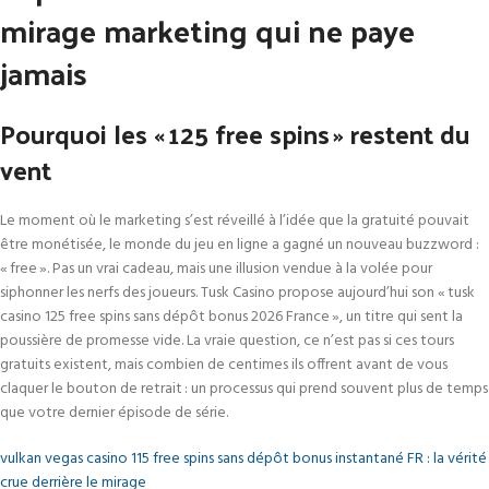
mirage marketing qui ne paye
jamais
Pourquoi les « 125 free spins » restent du
vent
Le moment où le marketing s’est réveillé à l’idée que la gratuité pouvait
être monétisée, le monde du jeu en ligne a gagné un nouveau buzzword :
« free ». Pas un vrai cadeau, mais une illusion vendue à la volée pour
siphonner les nerfs des joueurs. Tusk Casino propose aujourd’hui son « tusk
casino 125 free spins sans dépôt bonus 2026 France », un titre qui sent la
poussière de promesse vide. La vraie question, ce n’est pas si ces tours
gratuits existent, mais combien de centimes ils offrent avant de vous
claquer le bouton de retrait : un processus qui prend souvent plus de temps
que votre dernier épisode de série.
vulkan vegas casino 115 free spins sans dépôt bonus instantané FR : la vérité
crue derrière le mirage