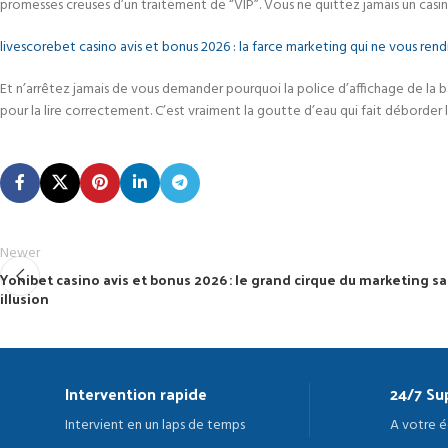
promesses creuses d’un traitement de “VIP”. Vous ne quittez jamais un casi
livescorebet casino avis et bonus 2026 : la farce marketing qui ne vous rendr
Et n’arrêtez jamais de vous demander pourquoi la police d’affichage de la 
pour la lire correctement. C’est vraiment la goutte d’eau qui fait déborder l
Newer
Yonibet casino avis et bonus 2026 : le grand cirque du marketing s
illusion
Intervention rapide
24/7 Su
Intervient en un laps de temps
A votre 