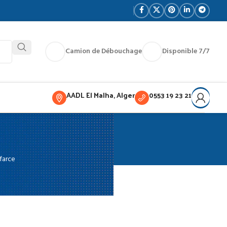
Camion de Débouchage
Disponible 7/7
AADL El Malha, Alger
0553 19 23 21
 farce
vient