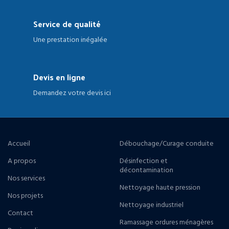
Service de qualité
Une prestation inégalée
Devis en ligne
Demandez votre devis ici
Accueil
Débouchage/Curage conduite
A propos
Désinfection et
décontamination
Nos services
Nettoyage haute pression
Nos projets
Nettoyage industriel
Contact
Ramassage ordures ménagères