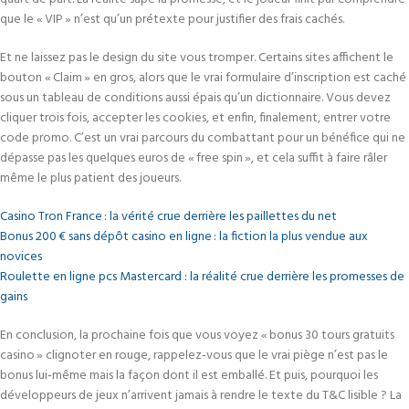
que le « VIP » n’est qu’un prétexte pour justifier des frais cachés.
Et ne laissez pas le design du site vous tromper. Certains sites affichent le
bouton « Claim » en gros, alors que le vrai formulaire d’inscription est caché
sous un tableau de conditions aussi épais qu’un dictionnaire. Vous devez
cliquer trois fois, accepter les cookies, et enfin, finalement, entrer votre
code promo. C’est un vrai parcours du combattant pour un bénéfice qui ne
dépasse pas les quelques euros de « free spin », et cela suffit à faire râler
même le plus patient des joueurs.
Casino Tron France : la vérité crue derrière les paillettes du net
Bonus 200 € sans dépôt casino en ligne : la fiction la plus vendue aux
novices
Roulette en ligne pcs Mastercard : la réalité crue derrière les promesses de
gains
En conclusion, la prochaine fois que vous voyez « bonus 30 tours gratuits
casino » clignoter en rouge, rappelez‑vous que le vrai piège n’est pas le
bonus lui‑même mais la façon dont il est emballé. Et puis, pourquoi les
développeurs de jeux n’arrivent jamais à rendre le texte du T&C lisible ? La