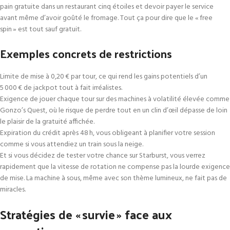
pain gratuite dans un restaurant cinq étoiles et devoir payer le service
avant même d’avoir goûté le fromage. Tout ça pour dire que le « free
spin » est tout sauf gratuit.
Exemples concrets de restrictions
Limite de mise à 0,20 € par tour, ce qui rend les gains potentiels d’un
5 000 € de jackpot tout à fait irréalistes.
Exigence de jouer chaque tour sur des machines à volatilité élevée comme
Gonzo’s Quest, où le risque de perdre tout en un clin d’œil dépasse de loin
le plaisir de la gratuité affichée.
Expiration du crédit après 48 h, vous obligeant à planifier votre session
comme si vous attendiez un train sous la neige.
Et si vous décidez de tester votre chance sur Starburst, vous verrez
rapidement que la vitesse de rotation ne compense pas la lourde exigence
de mise. La machine à sous, même avec son thème lumineux, ne fait pas de
miracles.
Stratégies de « survie » face aux