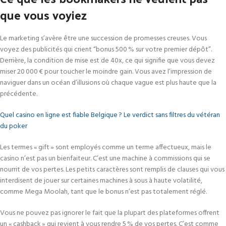
que vous voyiez
Le marketing s’avère être une succession de promesses creuses. Vous
voyez des publicités qui crient “bonus 500 % sur votre premier dépôt”.
Derrière, la condition de mise est de 40x, ce qui signifie que vous devez
miser 20 000 € pour toucher le moindre gain. Vous avez l’impression de
naviguer dans un océan d’illusions où chaque vague est plus haute que la
précédente.
Quel casino en ligne est fiable Belgique ? Le verdict sans filtres du vétéran
du poker
Les termes « gift » sont employés comme un terme affectueux, mais le
casino n’est pas un bienfaiteur. C’est une machine à commissions qui se
nourrit de vos pertes. Les petits caractères sont remplis de clauses qui vous
interdisent de jouer sur certaines machines à sous à haute volatilité,
comme Mega Moolah, tant que le bonus n’est pas totalement réglé.
Vous ne pouvez pas ignorer le fait que la plupart des plateformes offrent
un « cashback » qui revient à vous rendre 5 % de vos pertes. C’est comme