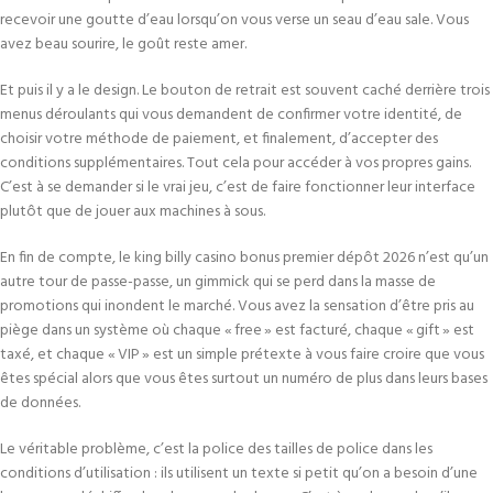
recevoir une goutte d’eau lorsqu’on vous verse un seau d’eau sale. Vous
avez beau sourire, le goût reste amer.
Et puis il y a le design. Le bouton de retrait est souvent caché derrière trois
menus déroulants qui vous demandent de confirmer votre identité, de
choisir votre méthode de paiement, et finalement, d’accepter des
conditions supplémentaires. Tout cela pour accéder à vos propres gains.
C’est à se demander si le vrai jeu, c’est de faire fonctionner leur interface
plutôt que de jouer aux machines à sous.
En fin de compte, le king billy casino bonus premier dépôt 2026 n’est qu’un
autre tour de passe-passe, un gimmick qui se perd dans la masse de
promotions qui inondent le marché. Vous avez la sensation d’être pris au
piège dans un système où chaque « free » est facturé, chaque « gift » est
taxé, et chaque « VIP » est un simple prétexte à vous faire croire que vous
êtes spécial alors que vous êtes surtout un numéro de plus dans leurs bases
de données.
Le véritable problème, c’est la police des tailles de police dans les
conditions d’utilisation : ils utilisent un texte si petit qu’on a besoin d’une