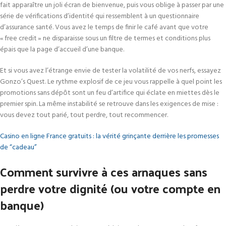
fait apparaître un joli écran de bienvenue, puis vous oblige à passer par une
série de vérifications d’identité qui ressemblent à un questionnaire
d’assurance santé. Vous avez le temps de finir le café avant que votre
« free credit » ne disparaisse sous un filtre de termes et conditions plus
épais que la page d’accueil d’une banque.
Et si vous avez l’étrange envie de tester la volatilité de vos nerfs, essayez
Gonzo’s Quest. Le rythme explosif de ce jeu vous rappelle à quel point les
promotions sans dépôt sont un feu d’artifice qui éclate en miettes dès le
premier spin. La même instabilité se retrouve dans les exigences de mise :
vous devez tout parié, tout perdre, tout recommencer.
Casino en ligne France gratuits : la vérité grinçante derrière les promesses
de “cadeau”
Comment survivre à ces arnaques sans
perdre votre dignité (ou votre compte en
banque)