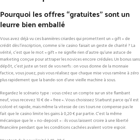
Pourquoi les offres “gratuites” sont un
leurre bien emballé
Vous avez déjà vu ces bannières criardes qui promettent un « gift » de
crédit dès l’inscription, comme si le casino faisait un geste de charité ? La
vérité, c’est que le mot « gift » ne signifie rien d’autre qu’une astuce de
marketing conçue pour attraper les novices encore crédules. Un bonus sans
dépôt, c’est juste un test de vos nerfs : on vous donne de la monnaie
factice, vous jouez, puis vous réalisez que chaque mise vous ramène à zéro
plus rapidement que la bande-son d’une vieille machine à sous.
Regardez le scénario type : vous créez un compte sur un site flambant
neuf, vous recevez 10 € de « free ». Vous choisissez Starburst parce qu’il est
coloré et rapide, mais même la vitesse de ces tours ne compense pas le
fait que le casino limite les gains à 0,20 € par partie. C’est la même
mécanique que le « no‑deposit » : ils vous laissent croire à une liberté
financière pendant que les conditions cachées avalent votre espoir.