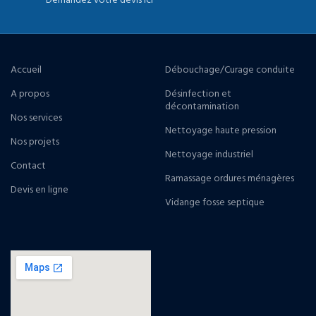
Demandez votre devis ici
Accueil
Débouchage/Curage conduite
A propos
Désinfection et
décontamination
Nos services
Nettoyage haute pression
Nos projets
Nettoyage industriel
Contact
Ramassage ordures ménagères
Devis en ligne
Vidange fosse septique