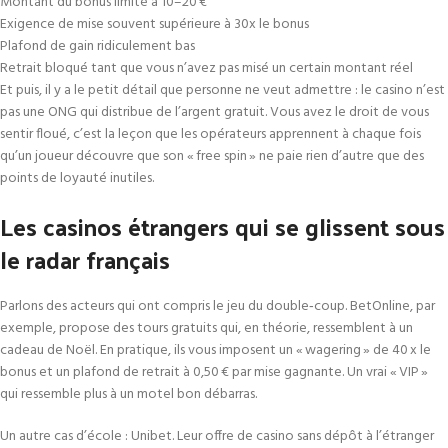
Montant du bonus limité à 10–20 €
Exigence de mise souvent supérieure à 30x le bonus
Plafond de gain ridiculement bas
Retrait bloqué tant que vous n’avez pas misé un certain montant réel
Et puis, il y a le petit détail que personne ne veut admettre : le casino n’est
pas une ONG qui distribue de l’argent gratuit. Vous avez le droit de vous
sentir floué, c’est la leçon que les opérateurs apprennent à chaque fois
qu’un joueur découvre que son « free spin » ne paie rien d’autre que des
points de loyauté inutiles.
Les casinos étrangers qui se glissent sous
le radar français
Parlons des acteurs qui ont compris le jeu du double‑coup. BetOnline, par
exemple, propose des tours gratuits qui, en théorie, ressemblent à un
cadeau de Noël. En pratique, ils vous imposent un « wagering » de 40 x le
bonus et un plafond de retrait à 0,50 € par mise gagnante. Un vrai « VIP »
qui ressemble plus à un motel bon débarras.
Un autre cas d’école : Unibet. Leur offre de casino sans dépôt à l’étranger